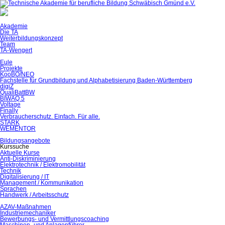
Akademie
Die TA
Weiterbildungskonzept
Team
TA-Wengert
Eule
Projekte
KooBO/NEO
Fachstelle für Grundbildung und Alphabetisierung Baden-Württemberg
digiZ
QualiBattBW
BIWAQ 5
Voltage
Finally
Verbraucherschutz. Einfach. Für alle.
STARK
WEMENTOR
Bildungsangebote
Kurssuche
Aktuelle Kurse
Anti-Diskriminierung
Elektrotechnik / Elektromobilität
Technik
Digitalisierung / IT
Management / Kommunikation
Sprachen
Handwerk / Arbeitsschutz
AZAV-Maßnahmen
Industriemechaniker
Bewerbungs- und Vermittlungscoaching