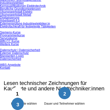
Maschinen- und Anlagenführer
Industrieelektriker
Kernqualiﬁkationen Elektrotechnik
Berufliche Grundkompetenzen
Übungswerkstatt Elektro
Übungswerkstatt Metall
Digitalisierung
Arbeitswelt 4.0
Externenprüfung Industrieelektriker:in
Elektrofachkraft für festgelegte Tätigkeiten
Siemens-Kurse
Programmierkurse
Servicekurse
WIN CC Kurse
Weitere Kurse
Datenschutz | Datensicherheit
Externer Datenschutz
Mandanten-Login
Datensicherheit
WBS-Angebote
Kontakt
Lesen technischer Zeichnungen für
Kaufleute und andere Nichttechniker:innen
1
2
Kursinhalte wählen
3
Dauer und Teilnehmer wählen