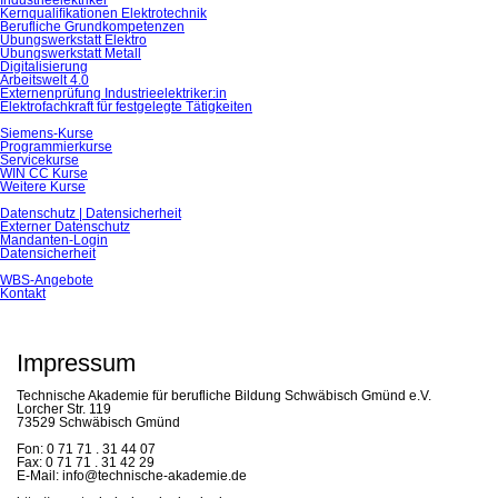
Industrieelektriker
Kernqualiﬁkationen Elektrotechnik
Berufliche Grundkompetenzen
Übungswerkstatt Elektro
Übungswerkstatt Metall
Digitalisierung
Arbeitswelt 4.0
Externenprüfung Industrieelektriker:in
Elektrofachkraft für festgelegte Tätigkeiten
Siemens-Kurse
Programmierkurse
Servicekurse
WIN CC Kurse
Weitere Kurse
Datenschutz | Datensicherheit
Externer Datenschutz
Mandanten-Login
Datensicherheit
WBS-Angebote
Kontakt
Impressum
Technische Akademie für berufliche Bildung Schwäbisch Gmünd e.V.
Lorcher Str. 119
73529 Schwäbisch Gmünd
Fon: 0 71 71 . 31 44 07
Fax: 0 71 71 . 31 42 29
E-Mail: info@technische-akademie.de