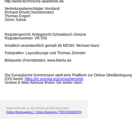
http://www.technische-akademie.de
Vertretungsberechtigter Vorstand:
Richard Arnold (Vorsitzender)
Thomas Engert
Sören Salow
Registergericht: Amtsgericht Schwäbisch Gmünd
Registernummer: VR 556
Inhaltlich verantwortlich gemäß §6 MDStV: Michael Nanz
Fotografien: Layoutlounge und Thomas Zehnder
Bildquelle (Fremdbilder): www.fotolia.de
Die Europäische Kommission stellt eine Plattform zur Online-Streitbeilegung
(OS) bereit:
https://ec.europa.eu/consumers/odr
.
Unsere E-Mail-Adresse finden Sie weiter oben.
WEBHOSTING & TECHNISCHE BETREUUNG
Online-Werbeagentur / Online-Marketing TRICKSIEBZEHN