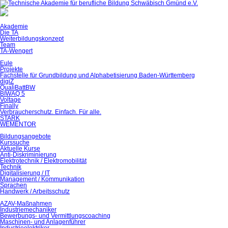
Akademie
Die TA
Weiterbildungskonzept
Team
TA-Wengert
Eule
Projekte
Fachstelle für Grundbildung und Alphabetisierung Baden-Württemberg
digiZ
QualiBattBW
BIWAQ 5
Voltage
Finally
Verbraucherschutz. Einfach. Für alle.
STARK
WEMENTOR
Bildungsangebote
Kurssuche
Aktuelle Kurse
Anti-Diskriminierung
Elektrotechnik / Elektromobilität
Technik
Digitalisierung / IT
Management / Kommunikation
Sprachen
Handwerk / Arbeitsschutz
AZAV-Maßnahmen
Industriemechaniker
Bewerbungs- und Vermittlungscoaching
Maschinen- und Anlagenführer