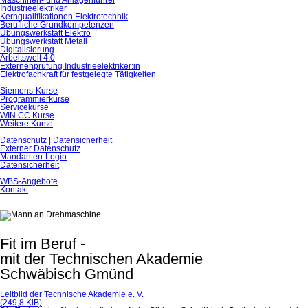
Maschinen- und Anlagenführer
Industrieelektriker
Kernqualiﬁkationen Elektrotechnik
Berufliche Grundkompetenzen
Übungswerkstatt Elektro
Übungswerkstatt Metall
Digitalisierung
Arbeitswelt 4.0
Externenprüfung Industrieelektriker:in
Elektrofachkraft für festgelegte Tätigkeiten
Siemens-Kurse
Programmierkurse
Servicekurse
WIN CC Kurse
Weitere Kurse
Datenschutz | Datensicherheit
Externer Datenschutz
Mandanten-Login
Datensicherheit
WBS-Angebote
Kontakt
Fit im Beruf -
mit der Technischen Akademie
Schwäbisch Gmünd
Leitbild der Technische Akademie e. V.
(249,8 KiB)