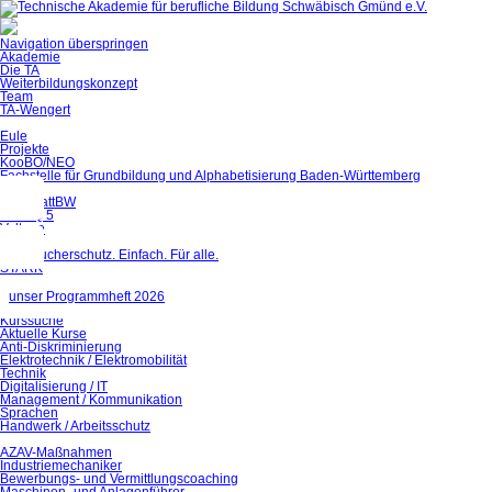
Navigation überspringen
Akademie
Die TA
Weiterbildungskonzept
Team
TA-Wengert
Eule
Projekte
KooBO/NEO
Fachstelle für Grundbildung und Alphabetisierung Baden-Württemberg
digiZ
QualiBattBW
BIWAQ 5
Voltage
Finally
Verbraucherschutz. Einfach. Für alle.
STARK
WEMENTOR
unser Programmheft 2026
Bildungsangebote
Kurssuche
Aktuelle Kurse
Anti-Diskriminierung
Elektrotechnik / Elektromobilität
Technik
Digitalisierung / IT
Management / Kommunikation
Sprachen
Handwerk / Arbeitsschutz
AZAV-Maßnahmen
Industriemechaniker
Bewerbungs- und Vermittlungscoaching