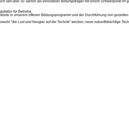
ch seit über 30 Jahren als innovativer Bildungsträger mit einem Schwerpunkt im g
sfaktor für Betriebe.
gebote in unserem offenen Bildungsprogramm und der Durchführung von gezielten 
 sowohl "die Lust und Neugier auf die Technik" wecken, neue zukunftsträchtige Techn