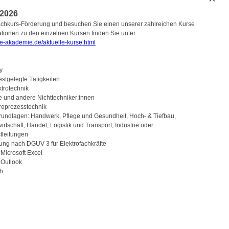
 2026
achkurs-Förderung und besuchen Sie einen unserer zahlreichen Kurse
ationen zu den einzelnen Kursen finden Sie unter:
he-akademie.de/aktuelle-kurse.html
ty
festgelegte Tätigkeiten
ktrotechnik
te und andere Nichttechniker:innen
roprozesstechnik
Grundlagen: Handwerk, Pflege und Gesundheit, Hoch- & Tiefbau,
irtschaft, Handel, Logistik und Transport, Industrie oder
tleitungen
sung nach DGUV 3 für Elektrofachkräfte
 Microsoft Excel
s Outlook
sh