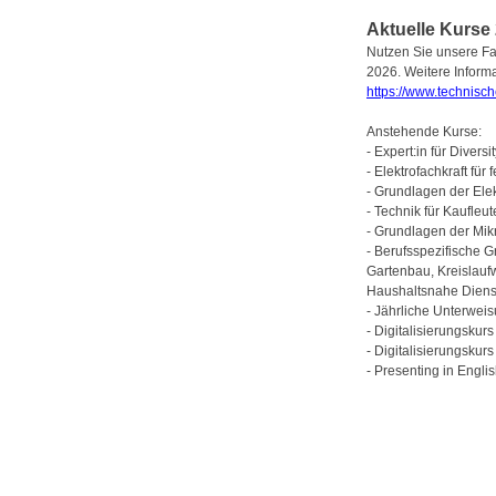
Aktuelle Kurse
Nutzen Sie unsere F
2026. Weitere Inform
https://www.technisc
Anstehende Kurse:
- Expert:in für Diversi
- Elektrofachkraft für 
- Grundlagen der Ele
- Technik für Kaufleu
- Grundlagen der Mik
- Berufsspezifische 
Gartenbau, Kreislaufw
Haushaltsnahe Diens
- Jährliche Unterwei
- Digitalisierungskurs
- Digitalisierungskur
- Presenting in Engli