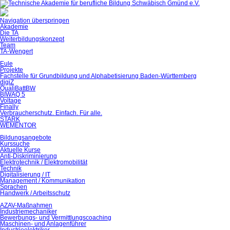
Navigation überspringen
Akademie
Die TA
Weiterbildungskonzept
Team
TA-Wengert
Eule
Projekte
Fachstelle für Grundbildung und Alphabetisierung Baden-Württemberg
digiZ
QualiBattBW
BIWAQ 5
Voltage
Finally
Verbraucherschutz. Einfach. Für alle.
STARK
WEMENTOR
Bildungsangebote
Kurssuche
Aktuelle Kurse
Anti-Diskriminierung
Elektrotechnik / Elektromobilität
Technik
Digitalisierung / IT
Management / Kommunikation
Sprachen
Handwerk / Arbeitsschutz
AZAV-Maßnahmen
Industriemechaniker
Bewerbungs- und Vermittlungscoaching
Maschinen- und Anlagenführer