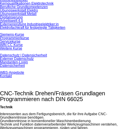
Industrieelektriker
Kernqualiﬁkationen Elektrotechnik
Berufliche Grundkompetenzen
Übungswerkstatt Elektro
Übungswerkstatt Metall
Digitalisierung
Arbeitswelt 4.0
Externenprüfung Industrieelektriker:in
Elektrofachkraft für festgelegte Tätigkeiten
Siemens-Kurse
Programmierkurse
Servicekurse
WIN CC Kurse
Weitere Kurse
Datenschutz | Datensicherheit
Externer Datenschutz
Mandanten-Login
Datensicherheit
WBS-Angebote
Kontakt
CNC-Technik Drehen/Fräsen Grundlagen
Programmieren nach DIN 66025
Technik
Interessenten aus dem Fertigungsbereich, die für ihre Aufgabe CNC-
Grundkenntnisse benötigen.
Grundkenntnisse in konventioneller Maschinenbedienung.
Technik und Funktion datenverarbeitender Werkzeugmaschinen verstehen,
Werkzeugmaschinen programmieren, rüsten und fahren.