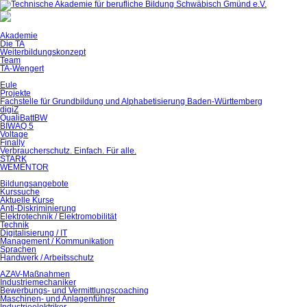
Akademie
Die TA
Weiterbildungskonzept
Team
TA-Wengert
Eule
Projekte
Fachstelle für Grundbildung und Alphabetisierung Baden-Württemberg
digiZ
QualiBattBW
BIWAQ 5
Voltage
Finally
Verbraucherschutz. Einfach. Für alle.
STARK
WEMENTOR
Bildungsangebote
Kurssuche
Aktuelle Kurse
Anti-Diskriminierung
Elektrotechnik / Elektromobilität
Technik
Digitalisierung / IT
Management / Kommunikation
Sprachen
Handwerk / Arbeitsschutz
AZAV-Maßnahmen
Industriemechaniker
Bewerbungs- und Vermittlungscoaching
Maschinen- und Anlagenführer