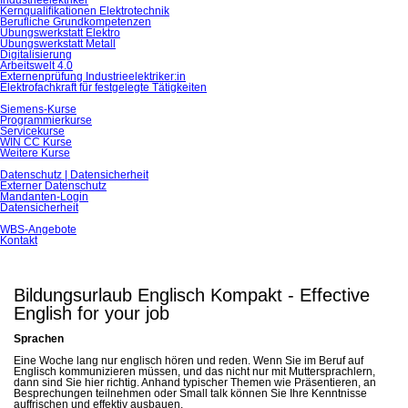
Industrieelektriker
Kernqualiﬁkationen Elektrotechnik
Berufliche Grundkompetenzen
Übungswerkstatt Elektro
Übungswerkstatt Metall
Digitalisierung
Arbeitswelt 4.0
Externenprüfung Industrieelektriker:in
Elektrofachkraft für festgelegte Tätigkeiten
Siemens-Kurse
Programmierkurse
Servicekurse
WIN CC Kurse
Weitere Kurse
Datenschutz | Datensicherheit
Externer Datenschutz
Mandanten-Login
Datensicherheit
WBS-Angebote
Kontakt
Bildungsurlaub Englisch Kompakt - Effective
English for your job
Sprachen
Eine Woche lang nur englisch hören und reden. Wenn Sie im Beruf auf
Englisch kommunizieren müssen, und das nicht nur mit Muttersprachlern,
dann sind Sie hier richtig. Anhand typischer Themen wie Präsentieren, an
Besprechungen teilnehmen oder Small talk können Sie Ihre Kenntnisse
auffrischen und effektiv ausbauen.